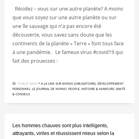
Entrepreneuriat & Business
Résidez – vous sur une autre planète? A moins
Finances & Investissements
que vous soyez sur une autre planète ou sur
Le Journal de NVINIO
une île sauvage qui n’a pas encore été
découverte, vous savez sans doute que les
Marketing & Communication
continents de la planète « Terre » font tous face
Mon Entreprise (Annuaire)
à une pandémie. Le fameux virus #covid19 qui
Musique, Art & Culture
fait des prouesses :
People, Histoire & Humours
Projet , Idée & Sondage
PUBLIÉ DANS
* A LA UNE SUR NVINIO (OBLIGATOIRE)
,
DÉVELOPPEMENT
PERSONNEL
,
LE JOURNAL DE NVINIO
,
PEOPLE, HISTOIRE & HUMOURS
,
SANTÉ
PUB : Biens et Services (Entreprise)
& CONSEILS
Publicités & Annonces
Santé & Conseils
Les hommes chauves sont plus intelligents,
Sciences & Technologie
attrayants, viriles et réussissent mieux selon la
Techniques du Cinéma