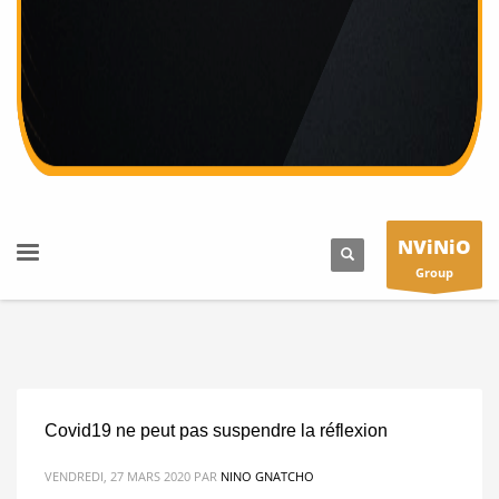
novembre 2017
octobre 2017
septembre 2017
CATÉGORIES
* A la UNE sur NVINIO (Obligatoire)
NViNiO
Actualité sportive
Group
Appel à projets (Concours)
Application mobile & Hi-Tech
Astuces informatiques
Design, Photographie & Fashion
Covid19 ne peut pas suspendre la réflexion
Développement personnel
VENDREDI, 27 MARS 2020
PAR
NINO GNATCHO