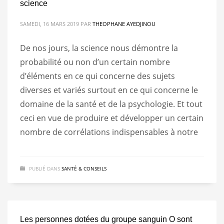
science
Tutoriel & Cours
SAMEDI, 16 MARS 2019
PAR
THEOPHANE AYEDJINOU
Zoom / Autres
De nos jours, la science nous démontre la
MÉTA
probabilité ou non d’un certain nombre
d’éléments en ce qui concerne des sujets
Inscription
diverses et variés surtout en ce qui concerne le
domaine de la santé et de la psychologie. Et tout
Connexion
ceci en vue de produire et développer un certain
Flux
RSS
des articles
nombre de corrélations indispensables à notre
RSS
des commentaires
Site de WordPress-FR
PUBLIÉ DANS
SANTÉ & CONSEILS
Les personnes dotées du groupe sanguin O sont